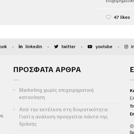
επιχειρηματικό
47 likes
ook
linkedin
twitter
youtube
i
ΠΡΟΣΦΑΤΑ ΑΡΘΡΑ
Marketing χωρίς επιχειρηματική
Κ
κατανόηση
Ε
Τ
Από την εκτέλεση στη διορατικότητα:
Em
ο.
Γιατί η ανάλυση προηγείται πάντα της
δράσης
©
Πο