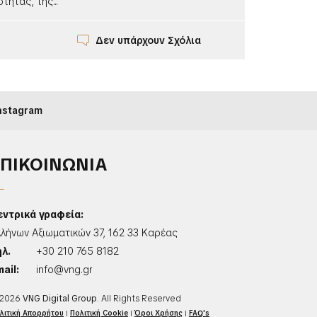
τητας, της...
Δεν υπάρχουν Σχόλια
nstagram
ΕΠΙΚΟΙΝΩΝΙΑ
εντρικά γραφεία:
λλήνων Αξιωματικών 37, 162 33 Καρέας
ηλ.
+30 210 765 8182
ail:
info@vng.gr
2026
VNG Digital Group
. All Rights Reserved
λιτική Απορρήτου
|
Πολιτική Cookie
|
Όροι Χρήσης
|
FAQ's