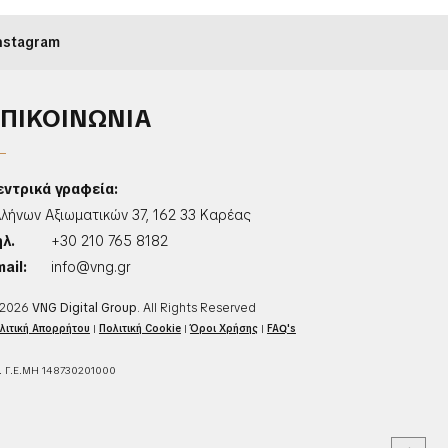
nstagram
ΕΠΙΚΟΙΝΩΝΙΑ
εντρικά γραφεία:
λλήνων Αξιωματικών 37, 162 33 Καρέας
ηλ.
+30 210 765 8182
ail:
info@vng.gr
2026
VNG Digital Group
. All Rights Reserved
λιτική Απορρήτου
|
Πολιτική Cookie
|
Όροι Χρήσης
|
FAQ's
. Γ.Ε.ΜΗ 148730201000