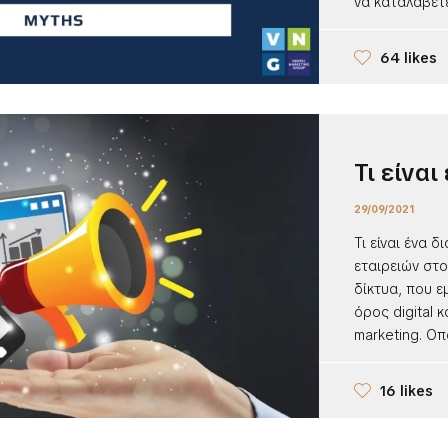
να καταλάβετε
64 likes
Τι είνα
29/09/2021
Τι είναι ένα δ
εταιρειών στο
δίκτυα, που ε
όρος digital 
marketing. Οπ
16 likes