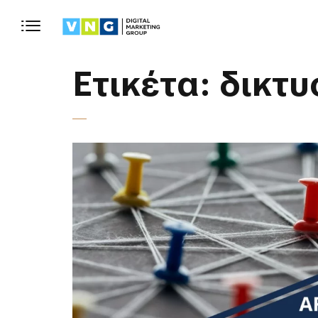
Ετικέτα:
δικτυο