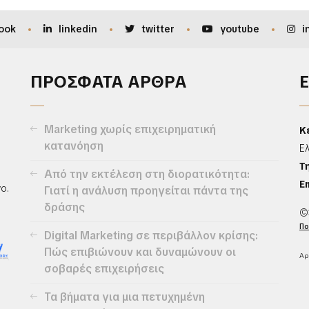
ook
linkedin
twitter
youtube
i
ΠΡΟΣΦΑΤΑ ΑΡΘΡΑ
Marketing χωρίς επιχειρηματική
Κ
κατανόηση
Ε
Τ
Από την εκτέλεση στη διορατικότητα:
Em
ο.
Γιατί η ανάλυση προηγείται πάντα της
δράσης
©
Πο
Digital Marketing σε περιβάλλον κρίσης:
Πώς επιβιώνουν και δυναμώνουν οι
Αρ
σοβαρές επιχειρήσεις
Τα βήματα για μια πετυχημένη