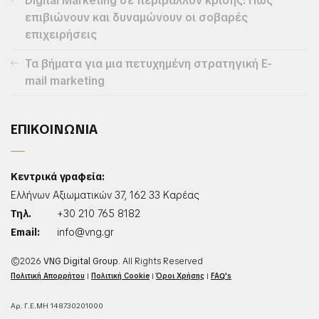
Digital Marketing σε περιβάλλον κρίσης: Πώς
επιβιώνουν και δυναμώνουν οι σοβαρές
επιχειρήσεις
Τα βήματα για μια πετυχημένη στρατηγική E-
mail marketing
ΕΠΙΚΟΙΝΩΝΙΑ
Κεντρικά γραφεία:
Ελλήνων Αξιωματικών 37, 162 33 Καρέας
Τηλ.
+30 210 765 8182
Email:
info@vng.gr
©2026
VNG Digital Group
. All Rights Reserved
Πολιτική Απορρήτου
|
Πολιτική Cookie
|
Όροι Χρήσης
|
FAQ's
Αρ. Γ.Ε.ΜΗ 148730201000