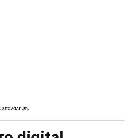
αι επανάληψη
.
ο digital