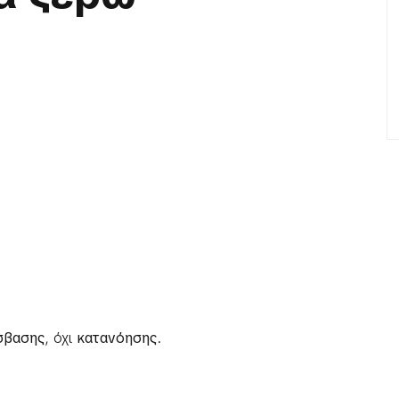
σβασης
, όχι
κατανόησης
.