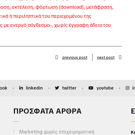
δοση, εκτέλεση, φόρτωση (download), μετάφραση,
κά ή περιληπτικά του περιεχομένου της
ς με ενεργό σύνδεσμο-, χωρίς έγγραφη άδεια του
previous post
next post
ook
linkedin
twitter
youtube
i
ΠΡΟΣΦΑΤΑ ΑΡΘΡΑ
Marketing χωρίς επιχειρηματική
Κ