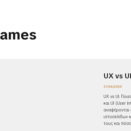
rames
UX vs U
21/06/2023
UX vs UI: Ποι
και UI (User I
αναφέρονται σ
ιστοσελίδων κ
τους και πόσο