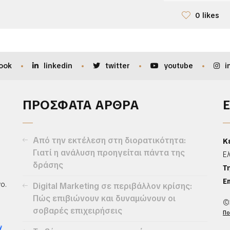
0 likes
ook
linkedin
twitter
youtube
i
ΠΡΟΣΦΑΤΑ ΑΡΘΡΑ
Από την εκτέλεση στη διορατικότητα:
Κ
Γιατί η ανάλυση προηγείται πάντα της
Ε
δράσης
Τ
Em
ο.
Digital Marketing σε περιβάλλον κρίσης:
Πώς επιβιώνουν και δυναμώνουν οι
©
σοβαρές επιχειρήσεις
Πο