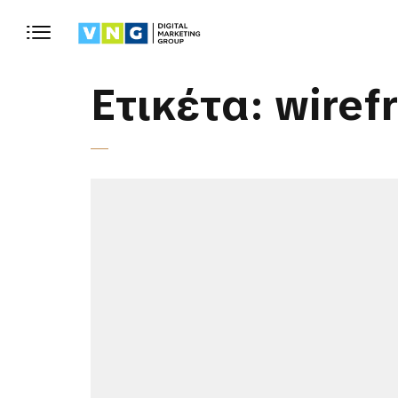
Ετικέτα:
wiref