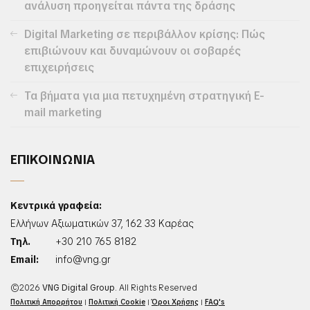
ανάλυση προηγείται πάντα της δράσης
Digital Marketing σε περιβάλλον κρίσης: Πώς
επιβιώνουν και δυναμώνουν οι σοβαρές
επιχειρήσεις
Τα βήματα για μια πετυχημένη στρατηγική E-
mail marketing
ΕΠΙΚΟΙΝΩΝΙΑ
Κεντρικά γραφεία:
Ελλήνων Αξιωματικών 37, 162 33 Καρέας
Τηλ.
+30 210 765 8182
Email:
info@vng.gr
©2026
VNG Digital Group
. All Rights Reserved
Πολιτική Απορρήτου
|
Πολιτική Cookie
|
Όροι Χρήσης
|
FAQ's