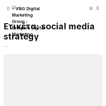
Ετικέτα:
social media
strategy