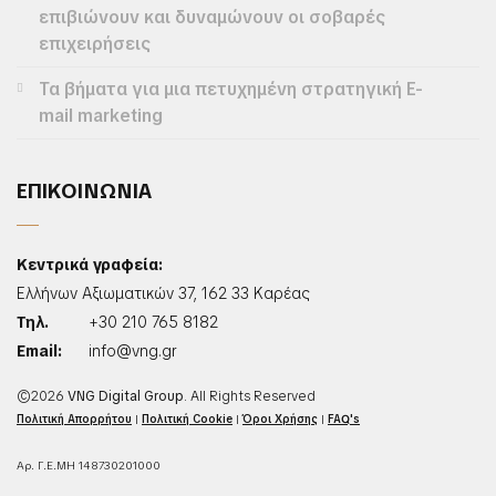
επιβιώνουν και δυναμώνουν οι σοβαρές
επιχειρήσεις
Τα βήματα για μια πετυχημένη στρατηγική E-
mail marketing
ΕΠΙΚΟΙΝΩΝΙΑ
Κεντρικά γραφεία:
Ελλήνων Αξιωματικών 37, 162 33 Καρέας
Τηλ.
+30 210 765 8182
Email:
info@vng.gr
©2026
VNG Digital Group
. All Rights Reserved
Πολιτική Απορρήτου
|
Πολιτική Cookie
|
Όροι Χρήσης
|
FAQ's
Αρ. Γ.Ε.ΜΗ 148730201000