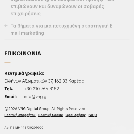
επιβιώνουν και δυναμώνουν οι σοβαρές
επιχειρήσεις
Τα βήματα για μια πετυχημένη στρατηγική E-
mail marketing
ΕΠΙΚΟΙΝΩΝΙΑ
Κεντρικά γραφεία:
Ελλήνων Αξιωματικών 37, 162 33 Καρέας
Τηλ.
+30 210 765 8182
Email:
info@vng.gr
©2026
VNG Digital Group
. All Rights Reserved
Πολιτική Απορρήτου
|
Πολιτική Cookie
|
Όροι Χρήσης
|
FAQ's
Αρ. Γ.Ε.ΜΗ 148730201000