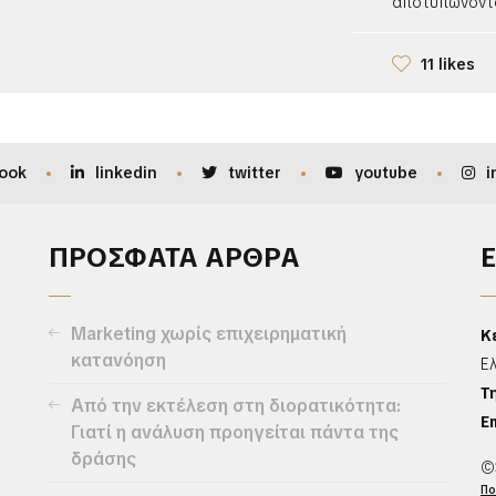
αποτυπώνοντα
11 likes
ook
linkedin
twitter
youtube
i
ΠΡΟΣΦΑΤΑ ΑΡΘΡΑ
Marketing χωρίς επιχειρηματική
Κ
κατανόηση
Ε
Τ
Από την εκτέλεση στη διορατικότητα:
Em
Γιατί η ανάλυση προηγείται πάντα της
δράσης
©
Πο