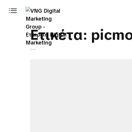
Ετικέτα:
picm