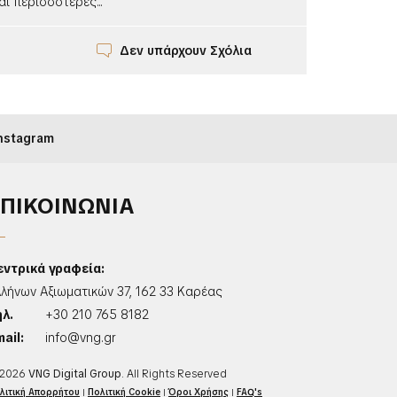
ι περισσότερες...
Δεν υπάρχουν Σχόλια
nstagram
ΕΠΙΚΟΙΝΩΝΙΑ
εντρικά γραφεία:
λλήνων Αξιωματικών 37, 162 33 Καρέας
ηλ.
+30 210 765 8182
ail:
info@vng.gr
2026
VNG Digital Group
. All Rights Reserved
λιτική Απορρήτου
|
Πολιτική Cookie
|
Όροι Χρήσης
|
FAQ's