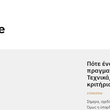
e
Πότε έν
πραγματ
Τεχνικά
κριτήρι
27/04/2026
Σήμερα, σχεδό
Όμως η ύπαρξη