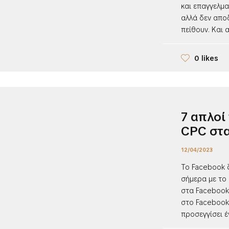
και επαγγελμα
αλλά δεν αποδ
πείθουν. Και 
0 likes
7 απλοί
CPC στα
12/04/2023
Το Facebook ζ
σήμερα με το 
στα Facebook 
στο Facebook
προσεγγίσει έν