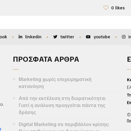
0 likes
ook
linkedin
twitter
youtube
i
ΠΡΟΣΦΑΤΑ ΑΡΘΡΑ
Marketing χωρίς επιχειρηματική
Κ
κατανόηση
Ε
Τ
Από την εκτέλεση στη διορατικότητα:
Em
ο.
Γιατί η ανάλυση προηγείται πάντα της
δράσης
©
Πο
Digital Marketing σε περιβάλλον κρίσης: