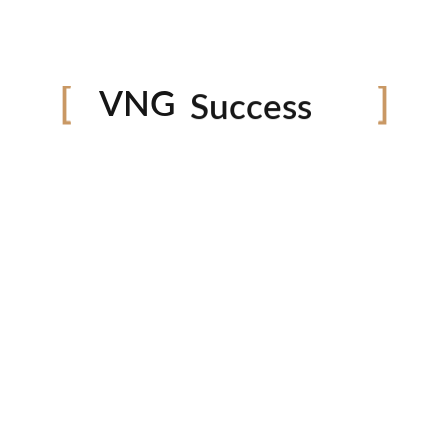
εγχώρια showb
Marketing
ρεπορτάζ, αποκ
Strategy
60 likes
VNG
Success
Growth
ook
linkedin
twitter
youtube
i
ΠΡΟΣΦΑΤΑ ΑΡΘΡΑ
Marketing χωρίς επιχειρηματική
Κ
κατανόηση
Ε
Τ
Από την εκτέλεση στη διορατικότητα:
Em
Γιατί η ανάλυση προηγείται πάντα της
δράσης
©