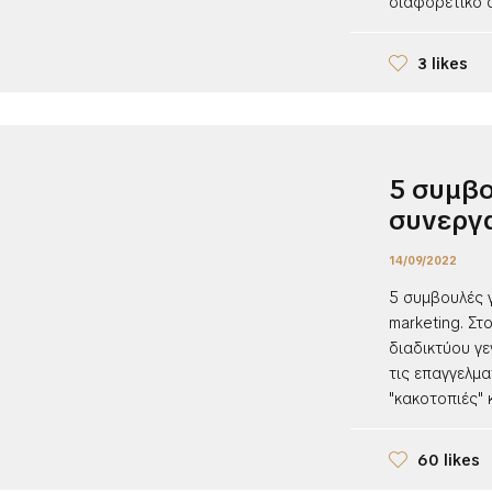
διαφορετικό απ
3 likes
5 συμβο
συνεργα
14/09/2022
5 συμβουλές γ
marketing. Στο
διαδικτύου γε
τις επαγγελμα
"κακοτοπιές" κ
60 likes