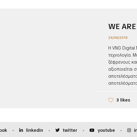
WE ARE 
24/08/2018
Η VNG Digital
τεχνολογία. 
ξέφρενους κα
αξιοποιείται 
αποτελέσματα
αποτελέσματα.
3 likes
ook
linkedin
twitter
youtube
i