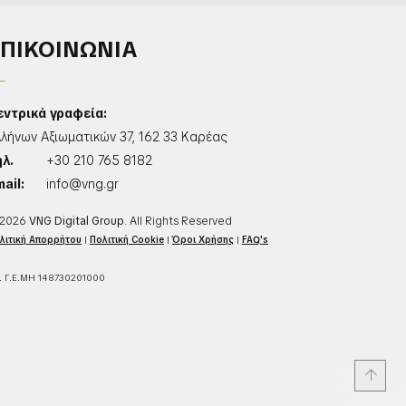
ΕΠΙΚΟΙΝΩΝΙΑ
εντρικά γραφεία:
λλήνων Αξιωματικών 37, 162 33 Καρέας
ηλ.
+30 210 765 8182
ail:
info@vng.gr
2026
VNG Digital Group
. All Rights Reserved
λιτική Απορρήτου
|
Πολιτική Cookie
|
Όροι Χρήσης
|
FAQ's
. Γ.Ε.ΜΗ 148730201000