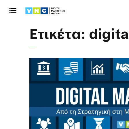
Ετικέτα:
digit