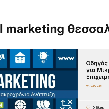
al marketing θεσσα
Οδηγός 
για Μικ
Επιχειρ
04/02/2026
...
0 likes