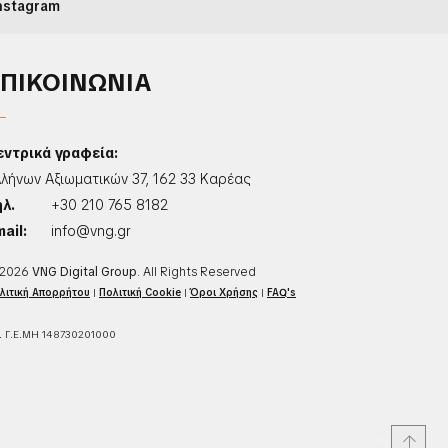
nstagram
ΕΠΙΚΟΙΝΩΝΙΑ
εντρικά γραφεία:
λλήνων Αξιωματικών 37, 162 33 Καρέας
ηλ.
+30 210 765 8182
ail:
info@vng.gr
2026
VNG Digital Group
. All Rights Reserved
λιτική Απορρήτου
|
Πολιτική Cookie
|
Όροι Χρήσης
|
FAQ's
. Γ.Ε.ΜΗ 148730201000