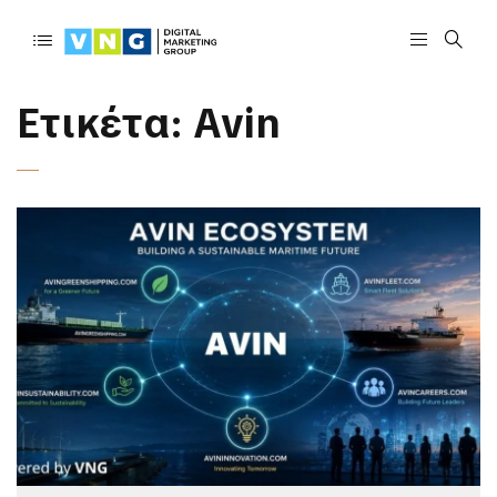
Ετικέτα:
Avin