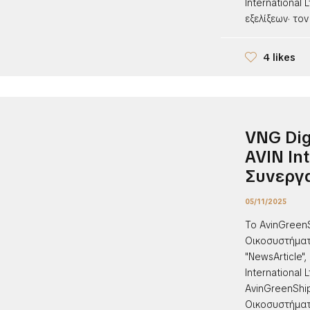
International
εξελίξεων· τον
4 likes
VNG Dig
AVIN Int
Συνεργα
05/11/2025
Το AvinGreen
Οικοσυστήματο
"NewsArticle",
International
AvinGreenShi
Οικοσυστήματος