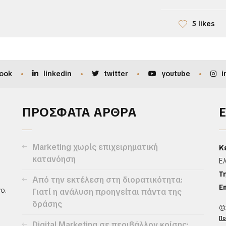
5 likes
ook
linkedin
twitter
youtube
i
ΠΡΟΣΦΑΤΑ ΑΡΘΡΑ
Marketing χωρίς επιχειρηματική
Κ
κατανόηση
Ε
Τ
Από την εκτέλεση στη διορατικότητα:
Em
ο.
Γιατί η ανάλυση προηγείται πάντα της
δράσης
©
Πο
Digital Marketing σε περιβάλλον κρίσης: