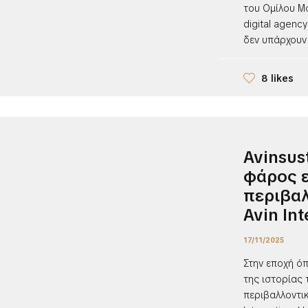
του Ομίλου Mo
digital agenc
δεν υπάρχουν 
8 likes
Avinsus
φάρος ε
περιβαλ
Avin Int
17/11/2025
Στην εποχή όπ
της ιστορίας 
περιβαλλοντικ