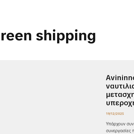
green shipping
Αvininn
ναυτιλι
μετασχη
υπεροχ
19/12/2025
Υπάρχουν συν
συνεργασίες π