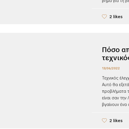
βήμα για τη βε
2 likes
Πόσο απ
τεχνικό
13/06/2022
Τεχνικός έλεγ
Αυτό θα εξετ
προβλήματα τ
είναι σαν την
βγαίνουν ένα 
2 likes