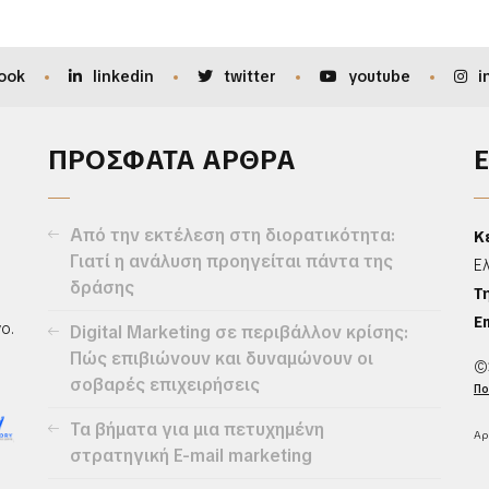
ook
linkedin
twitter
youtube
i
ΠΡΟΣΦΑΤΑ ΑΡΘΡΑ
Από την εκτέλεση στη διορατικότητα:
Κ
Γιατί η ανάλυση προηγείται πάντα της
Ε
δράσης
Τ
Em
ο.
Digital Marketing σε περιβάλλον κρίσης:
Πώς επιβιώνουν και δυναμώνουν οι
©
σοβαρές επιχειρήσεις
Πο
Τα βήματα για μια πετυχημένη
Αρ
στρατηγική E-mail marketing