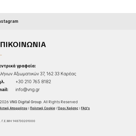
nstagram
ΕΠΙΚΟΙΝΩΝΙΑ
εντρικά γραφεία:
λλήνων Αξιωματικών 37, 162 33 Καρέας
ηλ.
+30 210 765 8182
ail:
info@vng.gr
2026
VNG Digital Group
. All Rights Reserved
λιτική Απορρήτου
|
Πολιτική Cookie
|
Όροι Χρήσης
|
FAQ's
. Γ.Ε.ΜΗ 148730201000