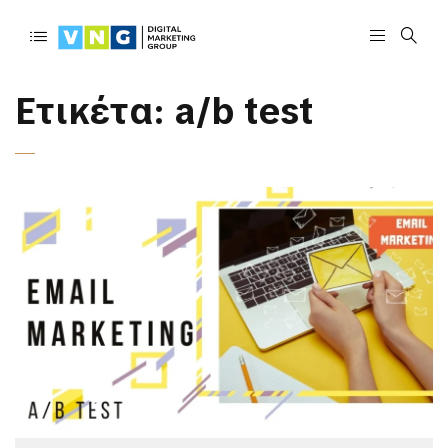
Ετικέτα:
a/b test