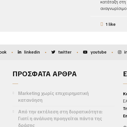
κατάταξη στη 
αναγνωρίσιμος
1 like
ook
linkedin
twitter
youtube
i
ΠΡΟΣΦΑΤΑ ΑΡΘΡΑ
Marketing χωρίς επιχειρηματική
Κ
κατανόηση
Ε
Τ
Από την εκτέλεση στη διορατικότητα:
Em
Γιατί η ανάλυση προηγείται πάντα της
δράσης