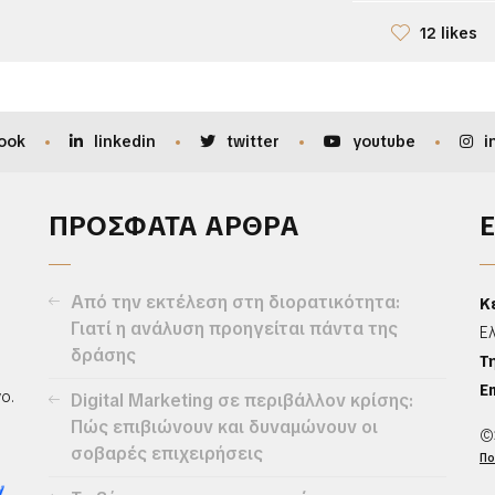
12 likes
ook
linkedin
twitter
youtube
i
ΠΡΟΣΦΑΤΑ ΑΡΘΡΑ
Από την εκτέλεση στη διορατικότητα:
Κ
Γιατί η ανάλυση προηγείται πάντα της
Ε
δράσης
Τ
Em
ο.
Digital Marketing σε περιβάλλον κρίσης:
Πώς επιβιώνουν και δυναμώνουν οι
©
σοβαρές επιχειρήσεις
Πο