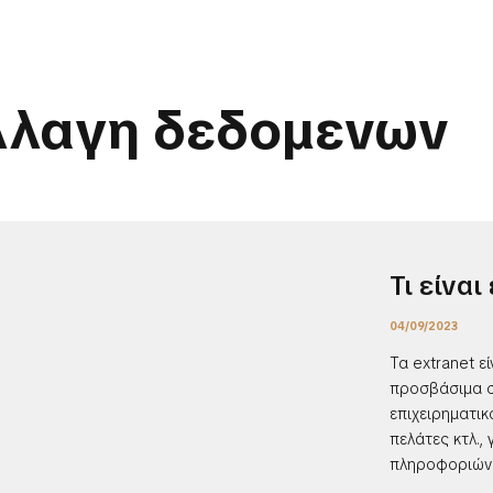
λλαγη δεδομενων
Τι είναι
04/09/2023
Τα extranet εί
προσβάσιμα σ
επιχειρηματι
πελάτες κτλ.,
πληροφοριών. 